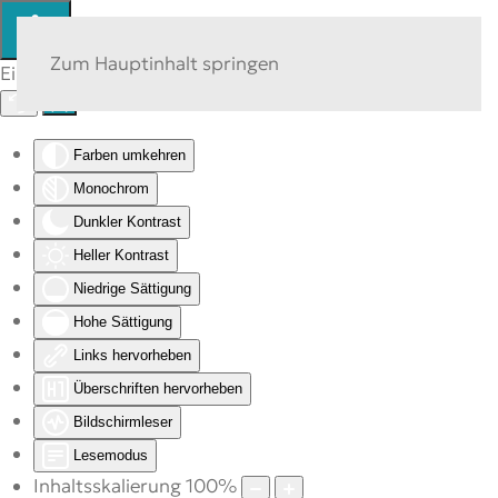
Zum Hauptinhalt springen
Eingabehilfen öffnen
Farben umkehren
Monochrom
Dunkler Kontrast
Heller Kontrast
Niedrige Sättigung
Hohe Sättigung
Links hervorheben
Überschriften hervorheben
Bildschirmleser
Lesemodus
Inhaltsskalierung
100
%