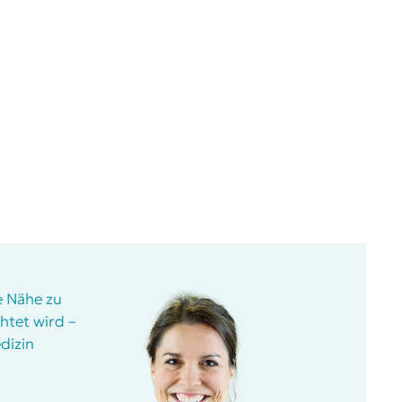
e Nähe zu
htet wird –
dizin