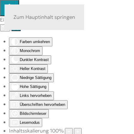
Zum Hauptinhalt springen
Eingabehilfen öffnen
Farben umkehren
Monochrom
Dunkler Kontrast
Heller Kontrast
Niedrige Sättigung
Hohe Sättigung
Links hervorheben
Überschriften hervorheben
Bildschirmleser
Lesemodus
Inhaltsskalierung
100
%